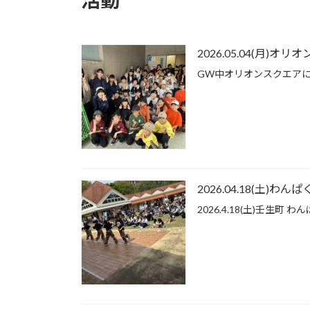
ン
【ア
イ
ソ
2026.05.04(月)
レ
GW中オリオンスクエア
ー
シ
ョ
ン・
リ
ズ
ム
ト
レ
2026.04.18(土)わ
ー
2026.4.18(土)壬生町 わ
ニ
ン
グ】