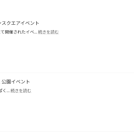
オリオンスクエアイベント
:
にて開催されたイベ…
続きを読む
2026.05.04(月)
オ
リ
オ
ン
ス
ク
エ
んぱく公園イベント
ア
:
んぱく…
続きを読む
イ
2026.04.18(土)
ベ
わ
ン
ん
ト
ぱ
く
公
園