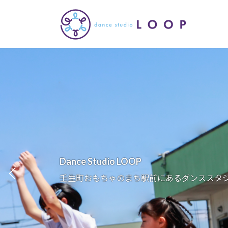
コ
ナ
ン
ビ
テ
ゲ
ン
ー
ツ
シ
へ
ョ
ス
ン
キ
に
ッ
移
プ
動
Dance Studio LOOP
壬生町おもちゃのまち駅前にあるダンススタジオLO