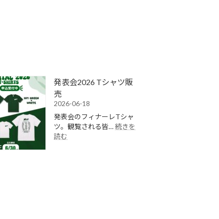
発表会2026 Tシャツ販
売
2026-06-18
発表会のフィナーレTシャ
ツ。観覧される皆…
続きを
:
読む
発
表
会
2026
T
シ
ャ
ツ