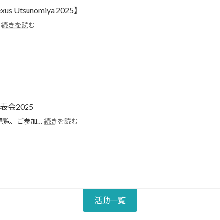
イ
exus Utsunomiya 2025】
ベ
:
…
続きを読む
ン
【2025.09.07
ト
Dance
Nexus
Utsunomiya
2025】
P発表会2025
:
、観覧、ご参加…
続きを読む
2025.08.24(日)LOOP
発
表
会
2025
活動一覧