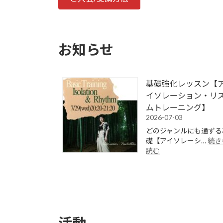
お知らせ
基礎強化レッスン【
イソレーション・リ
ムトレーニング】
2026-07-03
どのジャンルにも通ずる
礎【アイソレーシ…
続き
:
読む
基
礎
強
化
レ
ッ
ス
活動