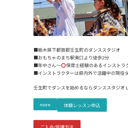
■栃木県下都賀郡壬生町のダンススタジオ
■おもちゃのまち駅東口より徒歩2分
■年中さん〜
保育士経験のあるインストラ
■インストラクターは県内外で活躍中の現役
壬生町でダンスを始めるならダンススタジオ L
more
体験レッスン申込
ご入会/受講方法