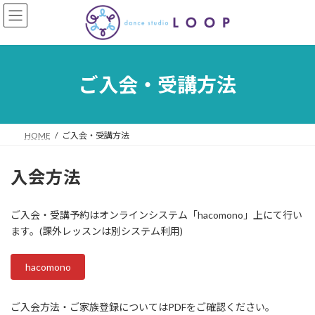
コ
ナ
ン
ビ
テ
ゲ
ン
ー
ツ
シ
へ
ョ
ご入会・受講方法
ス
ン
キ
に
ッ
移
プ
動
HOME
ご入会・受講方法
入会方法
ご入会・受講予約はオンラインシステム「hacomono」上にて行い
ます。(課外レッスンは別システム利用)
hacomono
ご入会方法・ご家族登録についてはPDFをご確認ください。