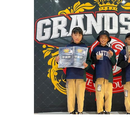
日
時
: