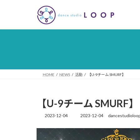
コ
ナ
ン
ビ
テ
ゲ
ン
ー
ツ
シ
へ
ョ
ス
ン
キ
に
ッ
移
プ
動
HOME
NEWS
活動
【U-9チーム SMURF】
【U-9チーム SMURF】
2023-12-04
2023-12-04
dancestudioloo
最
終
更
新