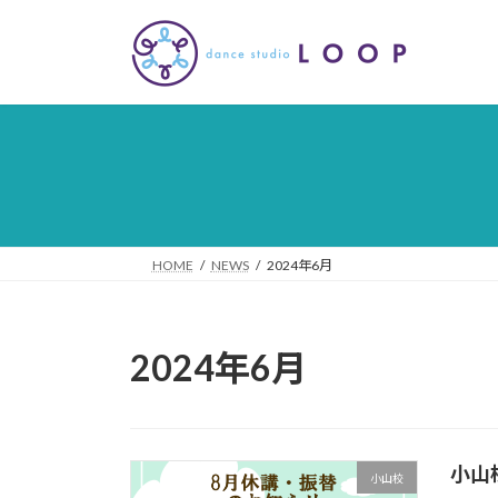
コ
ナ
ン
ビ
テ
ゲ
ン
ー
ツ
シ
へ
ョ
ス
ン
キ
に
ッ
移
プ
動
HOME
NEWS
2024年6月
2024年6月
小山
小山校