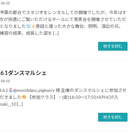
-06-02
予算の都合でスタジオをレンタルしての開催でしたが、今年はす
方が快適にご覧いただけるホールにて発表会を開催させていただ
となりました
普段と違った大きな舞台、照明、演出の元、
練習の成果、成長した姿を […]
続きを読む
4.6.1ダンスマルシェ
-06-02
.6.1
@montblanc.pigberry 様 主催のダンスマルシェに参加させ
だきました
【参加クラス】・(金)16:50〜17:50 HIPHOP入
aki__10 […]
続きを読む