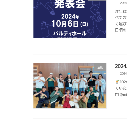
2024
昨年は
べての
く運び
日頃の
202
活動
2024
2024
ていた
門 @mis