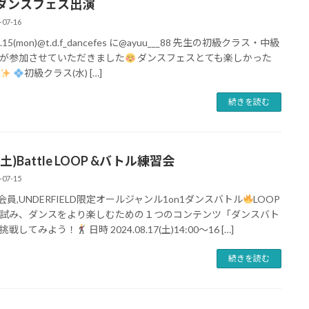
ダンスフェス出演
-07-16
7.15(mon)@t.d.f_dancefes に@ayuu___88 先生の初級クラス・中級
が参加させていただきました
ダンスフェスとても楽しかった
初級クラス(水) […]
続きを読む
7(土)Battle LOOP &バトル練習会
-07-15
P会員,UNDERFIELD限定オールジャンル1on1ダンスバトル
LOOP
試み、ダンスをより楽しむための１つのコンテンツ「ダンスバト
挑戦してみよう！
日時 2024.08.17(土)14:00〜16 […]
続きを読む