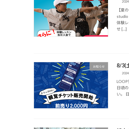
2024
【夏の
studi
体験レ
せ […]
8/
お知らせ
2024
LOO
日頃の
い。 日