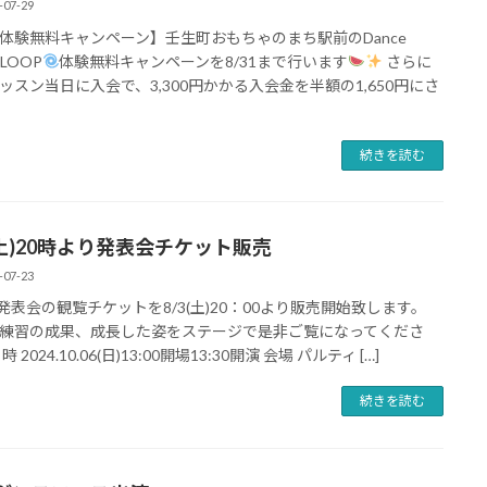
-07-29
体験無料キャンペーン】壬生町おもちゃのまち駅前のDance
o LOOP
体験無料キャンペーンを8/31まで行います
さらに
ッスン当日に入会で、3,300円かかる入会金を半額の1,650円にさ
続きを読む
3(土)20時より発表会チケット販売
-07-23
P発表会の観覧チケットを8/3(土)20：00より販売開始致します。
練習の成果、成長した姿をステージで是非ご覧になってくださ
時 2024.10.06(日)13:00開場13:30開演 会場 パルティ […]
続きを読む