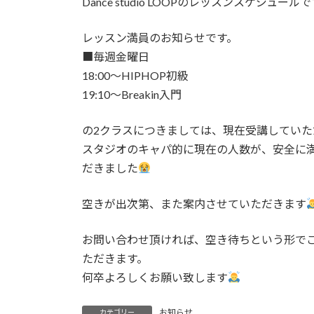
Dance studio LOOPのレッスンスケジュール
日
時
:
レッスン満員のお知らせです。
■毎週金曜日
18:00〜HIPHOP初級
19:10〜Breakin入門
の2クラスにつきましては、現在受講してい
スタジオのキャパ的に現在の人数が、安全に
だきました
空きが出次第、また案内させていただきます
お問い合わせ頂ければ、空き待ちという形で
ただきます。
何卒よろしくお願い致します
お知らせ
カテゴリー