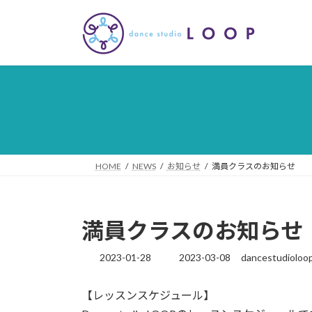
コ
ナ
ン
ビ
テ
ゲ
ン
ー
ツ
シ
へ
ョ
ス
ン
キ
に
ッ
移
プ
動
HOME
NEWS
お知らせ
満員クラスのお知らせ
満員クラスのお知らせ
2023-01-28
2023-03-08
dancestudioloo
最
終
更
【レッスンスケジュール】
新