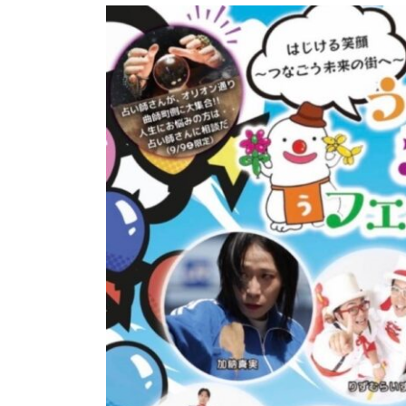
更
新
日
時
: