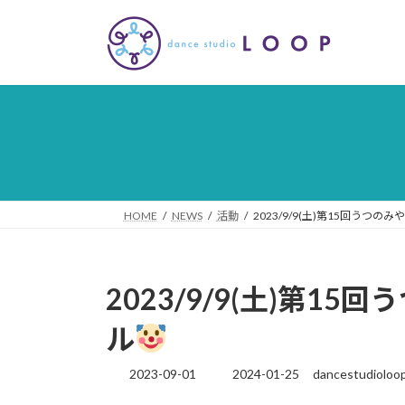
コ
ナ
ン
ビ
テ
ゲ
ン
ー
ツ
シ
へ
ョ
ス
ン
キ
に
ッ
移
プ
動
HOME
NEWS
活動
2023/9/9(土)第15回うつ
2023/9/9(土)第1
ル
2023-09-01
2024-01-25
dancestudioloo
最
終