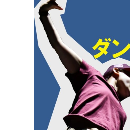
日
時
: