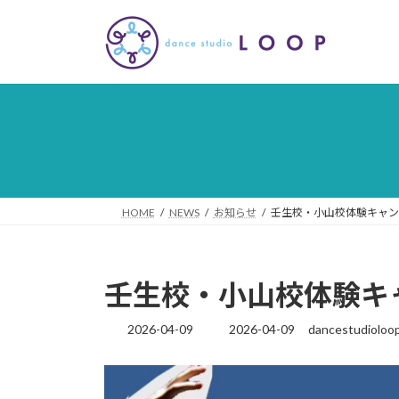
コ
ナ
ン
ビ
テ
ゲ
ン
ー
ツ
シ
へ
ョ
ス
ン
キ
に
ッ
移
プ
動
HOME
NEWS
お知らせ
壬生校・小山校体験キャン
壬生校・小山校体験キ
2026-04-09
2026-04-09
dancestudioloo
最
終
更
新