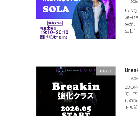
2026
いつも
曜日19
生が、
生 […]
Bre
お知らせ
2026
LOO
て、下
けのB
トル前