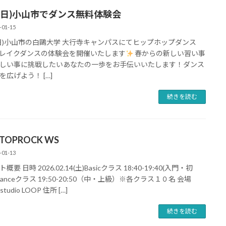
22(日)小山市でダンス無料体験会
-01-15
2(日)小山市の白鷗大学 大行寺キャンパスにてヒップホップダンス
レイクダンスの体験会を開催いたします
春からの新しい習い事
しい事に挑戦したいあなたの一歩をお手伝いいたします！ダンス
を広げよう！ […]
続きを読む
n TOPROCK WS
-01-13
概要 日時 2026.02.14(土)Basicクラス 18:40-19:40(入門・初
vanceクラス 19:50-20:50（中・上級）※各クラス１０名 会場
 studio LOOP 住所 […]
続きを読む