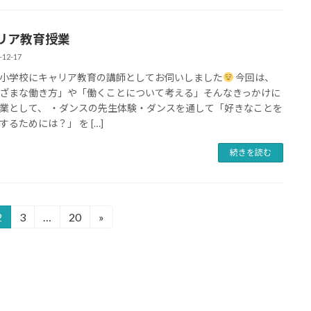
リア教育授業
-12-17
小学校にキャリア教育の講師としてお伺いしました
今回は、
ざまな働き方」や「働くことについて考える」そんなきっかけに
業として、 ・ダンスの先生体験・ダンスを通して「好きなことを
するためには？」 を […]
続きを読む
2
3
…
20
»
固
固
固
定
定
定
ペ
ペ
ペ
ー
ー
ー
ジ
ジ
ジ