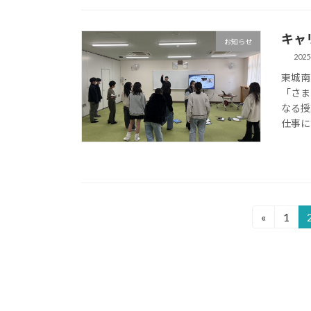
キャ
お知らせ
2025
東城南
「さま
なる授
仕事に
投
«
1
固
定
稿
ペ
の
ー
ジ
ペ