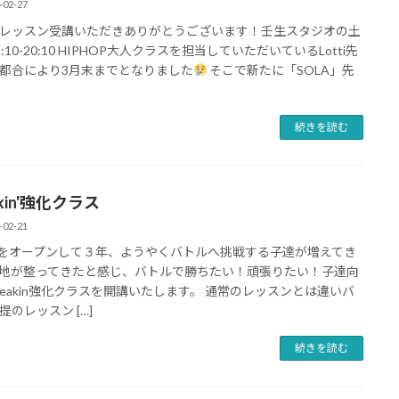
-02-27
レッスン受講いただきありがとうございます！壬生スタジオの土
:10-20:10 HIPHOP大人クラスを担当していただいているLotti先
都合により3月末までとなりました
そこで新たに「SOLA」先
続きを読む
akin'強化クラス
-02-21
Pをオープンして３年、ようやくバトルへ挑戦する子達が増えてき
地が整ってきたと感じ、バトルで勝ちたい！頑張りたい！子達向
reakin強化クラスを開講いたします。 通常のレッスンとは違いバ
提のレッスン […]
続きを読む