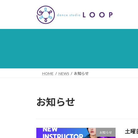
コ
ナ
ン
ビ
テ
ゲ
ン
ー
ツ
シ
へ
ョ
ス
ン
キ
に
ッ
移
プ
動
HOME
NEWS
お知らせ
お知らせ
土曜日
お知らせ