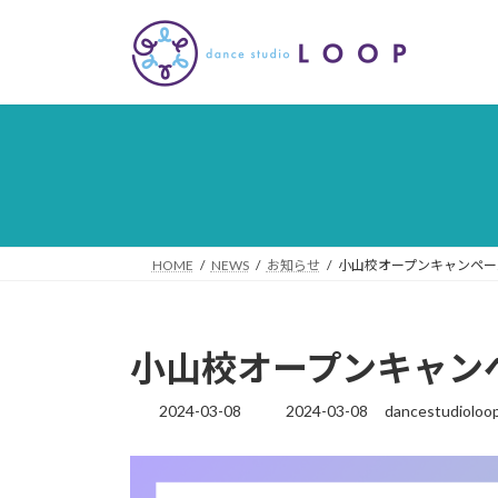
コ
ナ
ン
ビ
テ
ゲ
ン
ー
ツ
シ
へ
ョ
ス
ン
キ
に
ッ
移
プ
動
HOME
NEWS
お知らせ
小山校オープンキャンペー
小山校オープンキャン
2024-03-08
2024-03-08
dancestudioloo
最
終
更
新