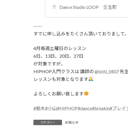
Dance Studio LOOP 壬生町
-----
すでに申し込みをたくさん頂いておりまして
4月毎週土曜日のレッスン
6日、13日、20日、27日
が対象ですが、
HIPHOP入門クラスは 講師の
@lotti_0407
先生
レッスンも対象となります
よろしくお願い致します
#栃木
#小山
#HIPHOP
#dance
#breakin
#ブレイ
お知らせ
カテゴリー