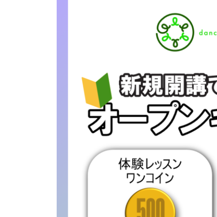
日
時
: